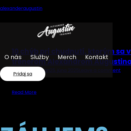
alexanderaugustin
Značka:
silové tréningy
10 chýb pri chudnutí, ktorým sa 
O nás
Služby
Merch
Kontakt
trénerom Alexandrom Augustin
Radovan Skokan
25. júna 2025
Leave a comment
Pridaj sa
10 chýb pri chudnutí, ktorým sa vyhneš s trénerom
Augustinom.
Read More