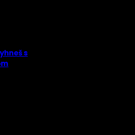
vyhneš s
om
 Alexandrom