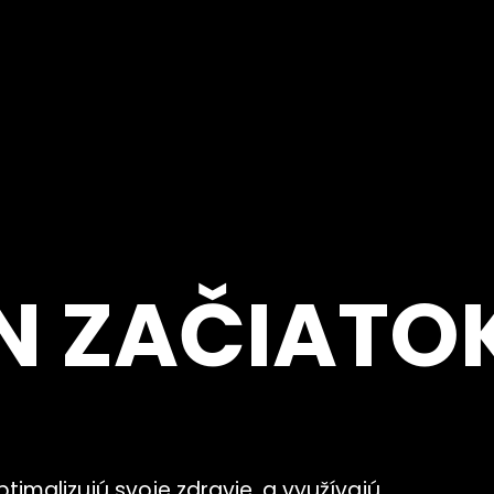
EN ZAČIATO
timalizujú svoje zdravie, a využívajú