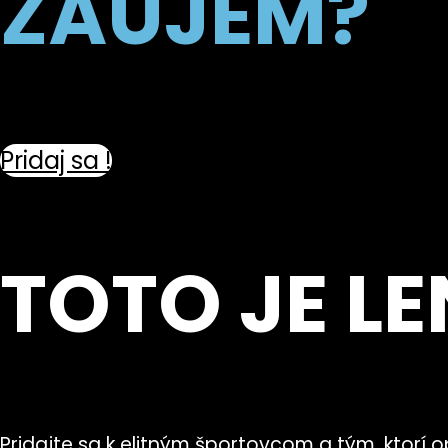
ZÁUJEM?
Pridaj sa !
TOTO JE L
Pridajte sa k elitným športovcom a tým, ktorí op